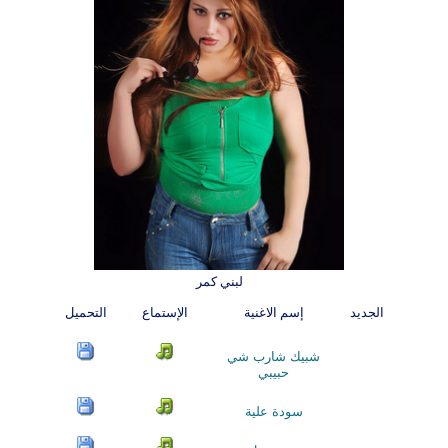
لبني كمر
الجديد
إسم الاغنية
الإستماع
التحميل
شبيك شارب شي
حبيبي
سودة علية