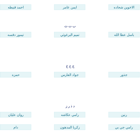
الاخوين شحاده
ايمن عامر
احمد قنيطه
ب
ت
ث
باسل عطا الله
تميم البرغوثي
تيمور دقسه
ج
ح
خ
جذور
جواد الفارس
حمزه
د
ذ
ر
ز
رنين
رامي عكاشه
روان عليان
رامي جي بي
زكريا المدهون
دام