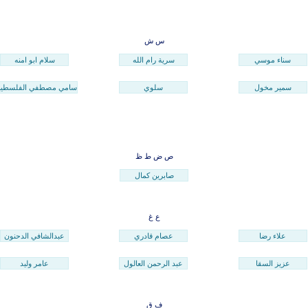
س
ش
سناء موسي
سرية رام الله
سلام ابو امنه
سمير مخول
سلوي
سامي مصطفي الفلسطين
ص
ض
ط
ظ
صابرين كمال
ع
غ
علاء رضا
عصام قادري
عبدالشافي الدحنون
عزيز السقا
عبد الرحمن العالول
عامر وليد
ف
ق