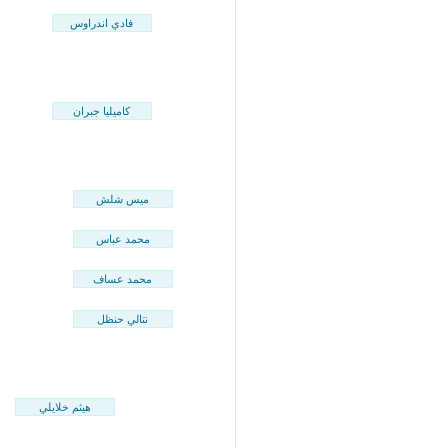
فادي اندراوس
كاميليا جبران
ميس شلش
محمد عباس
محمد عساف
نتالي حنظل
هيثم خلايلي