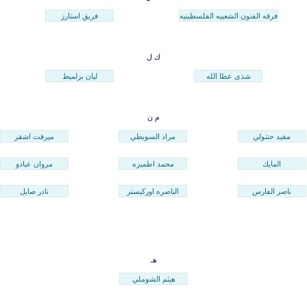
فرقه الفنون الشعبيه الفلسطينيه
فريق استارز
ك
ل
شذى عطا الله
ليان بزلميط
م
ن
مفيد حنتولي
مراد السويطي
ميرفت اشقر
المايك
محمد اطميزه
مروان عبادو
ناصر الفارس
الناصره اوركيستر
نادر صايل
هـ
هيثم الشوملي