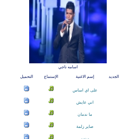
اسامه ناجي
الجديد
إسم الاغنية
الإستماع
التحميل
على اي اساس
اني عايش
ما ندمان
صاير زلمة
وينهم