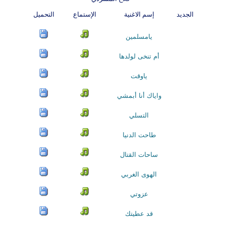
الجديد
إسم الاغنية
الإستماع
التحميل
يامسلمين
أم تنخى لولدها
ياوقت
واياك أنا أبمشي
التسلي
طاحت الدنيا
ساحات القتال
الهوى الغربي
عزوتي
قد عطيتك