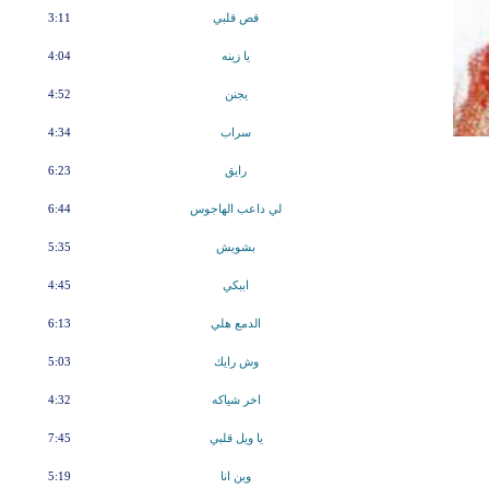
قص قلبي
3:11
يا زينه
4:04
يجنن
4:52
سراب
4:34
رايق
6:23
لي داعب الهاجوس
6:44
بشويش
5:35
اببكي
4:45
الدمع هلي
6:13
وش رايك
5:03
اخر شياكه
4:32
يا ويل قلبي
7:45
وين انا
5:19