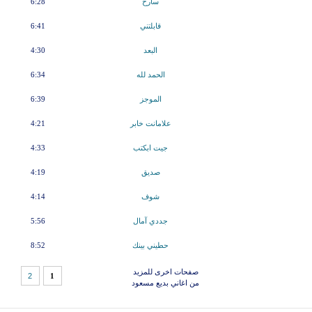
سارح
6:28
قابلتني
6:41
البعد
4:30
الحمد لله
6:34
الموجز
6:39
علامانت خابر
4:21
جيت ابكتب
4:33
صديق
4:19
شوف
4:14
جددي آمال
5:56
حطيني بينك
8:52
صفحات اخرى للمزيد
2
1
من اغاني بديع مسعود