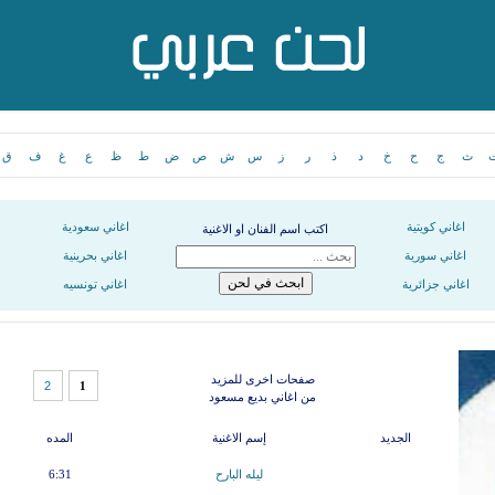
ث
ج
ح
خ
د
ذ
ر
ز
س
ش
ص
ض
ط
ظ
ع
غ
ف
ق
اغاني كويتية
اغاني سعودية
اكتب اسم الفنان او الاغنية
اغاني سورية
اغاني بحرينية
اغاني جزائرية
اغاني تونسيه
صفحات اخرى للمزيد
2
1
من اغاني بديع مسعود
الجديد
إسم الاغنية
المده
ليله البارح
6:31