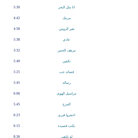
انا مثل البحر
5:30
مرتبك
4:42
بغير الروتين
4:58
عادي
5:38
مرهف الحس
3:32
تكفين
5:49
قصائد حب
5:25
رساله
5:45
مراسيل الهوى
6:06
الجرح
5:45
احفروا قبري
6:23
بكتب قصيدة
6:15
لو نلتقي
8:36