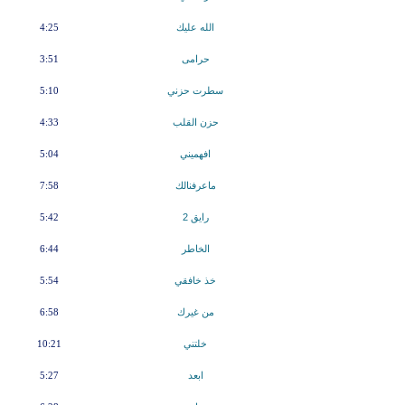
الله عليك
4:25
حرامى
3:51
سطرت حزني
5:10
حزن القلب
4:33
افهميني
5:04
ماعرفنالك
7:58
رايق 2
5:42
الخاطر
6:44
خذ خافقي
5:54
من غيرك
6:58
خلتني
10:21
ابعد
5:27