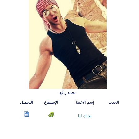
محمد رافع
الجديد
إسم الاغنية
الإستماع
التحميل
بحبك انا