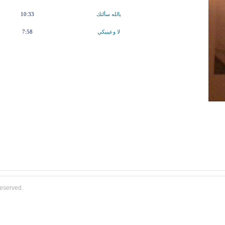
يالله سألتك
10:33
لا وعينيكي
7:58
reserved.