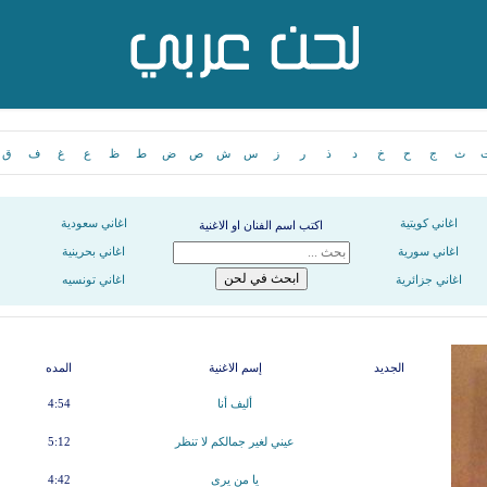
ث
ج
ح
خ
د
ذ
ر
ز
س
ش
ص
ض
ط
ظ
ع
غ
ف
ق
اغاني كويتية
اغاني سعودية
اكتب اسم الفنان او الاغنية
اغاني سورية
اغاني بحرينية
اغاني جزائرية
اغاني تونسيه
الجديد
إسم الاغنية
المده
أليف أنا
4:54
عيني لغير جمالكم لا تنظر
5:12
يا من يرى
4:42