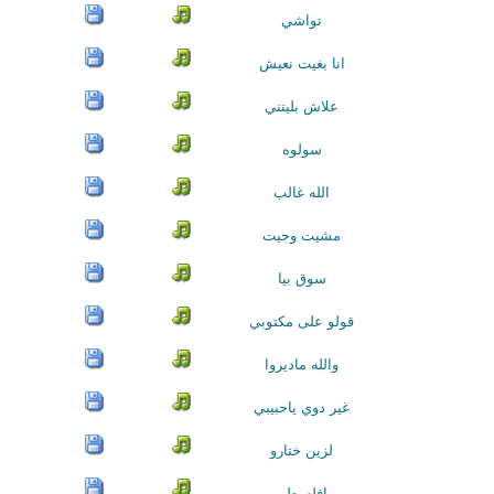
تواشي
انا بغيت نعيش
علاش بليتني
سولوه
الله غالب
مشيت وجيت
سوق بيا
قولو على مكتوبي
والله ماديروا
غير دوي ياحبيبي
لزين ختارو
يافلسطين