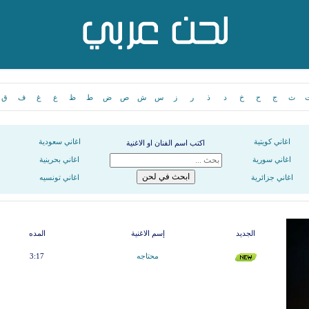
ث
ج
ح
خ
د
ذ
ر
ز
س
ش
ص
ض
ط
ظ
ع
غ
ف
ق
اغاني كويتية
اغاني سعودية
اكتب اسم الفنان او الاغنية
اغاني سورية
اغاني بحرينية
اغاني جزائرية
اغاني تونسيه
الجديد
إسم الاغنية
المده
محتاجه
3:17