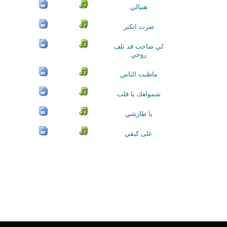
هنيالي
صرت اتكبر
لي صاحب قد تلف
روحي
ماظنت الناس
شمولعك يا قلب
يا طارشي
على كيفي