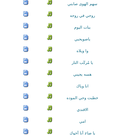
سهم الهوى صابني
روحي في روحه
بنات اليوم
ياصويحبي
وا ويلاه
يا مُركَب النار
هسه يجيني
انا وياك
خطبت وحي الموده
الافندي
امي
يا صاح أنا أخوك