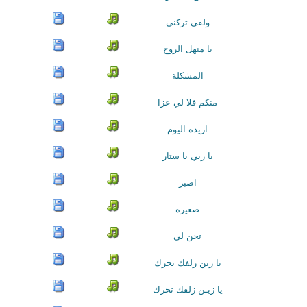
ولفي تركني
يا منهل الروح
المشكلة
منكم فلا لي عزا
اريده اليوم
يا ربي يا ستار
اصبر
صغيره
تحن لي
يا زين زلفك تحرك
يا زيـن زلفك تحرك