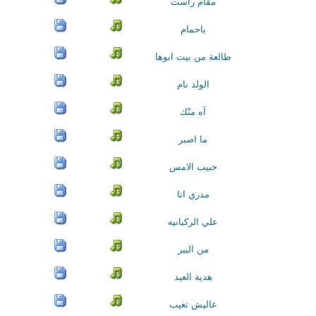
مقام راست
ياحمام
طالعة من بيت ابوها
الولد نام
آه منّك
ما اصبر
حبيب الامس
مدري انا
علي الركبانيه
من البير
هدية العيد
عاليش تغيب