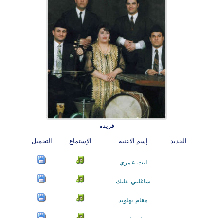
فريده
الجديد
إسم الاغنية
الإستماع
التحميل
انت عمري
شاغلني عليك
مقام نهاوند