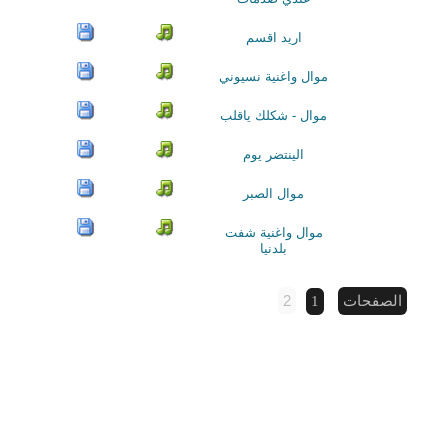
اريد اقسم
موال واغنية نسيوني
موال - شكلك ياقلب
الينتضر يوم
موال الصبر
موال واغنية شفت
بلدنيا
2
الصفحات
1