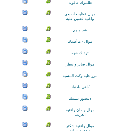
ظلموك عافوك
موال عظيت اصبعي
واغنية غصبن عليه
شجاوبهم
موال - ماأصدك
تردلك حجة
موال صابر وانتظر
مرو عليه وكت المسيه
كافي يادنيانا
لاتتصور نسيتك
موال ولفان واغنية
الغريب
موال واغنية شكثر
عندي صدمات