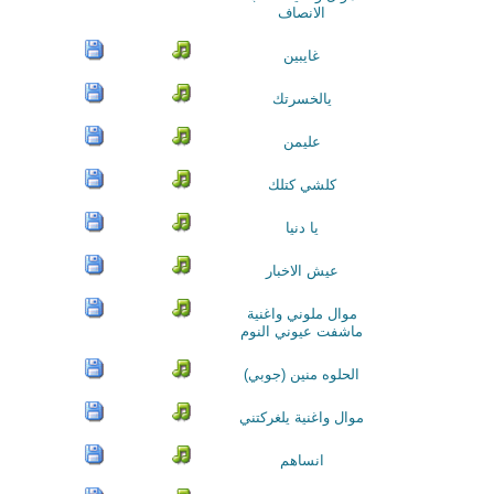
الانصاف
غايبين
يالخسرتك
عليمن
كلشي كتلك
يا دنيا
عيش الاخبار
موال ملوني واغنية
ماشفت عيوني النوم
الحلوه منين (جوبي)
موال واغنية يلغركتني
انساهم