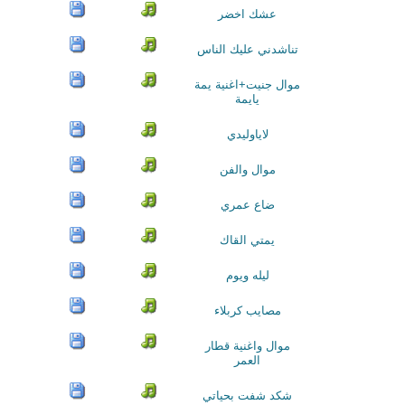
عشك اخضر
تناشدني عليك الناس
موال جنيت+اغنية يمة
يايمة
لاياوليدي
موال والفن
ضاع عمري
يمتي القاك
ليله ويوم
مصايب كربلاء
موال واغنية قطار
العمر
شكد شفت بحياتي