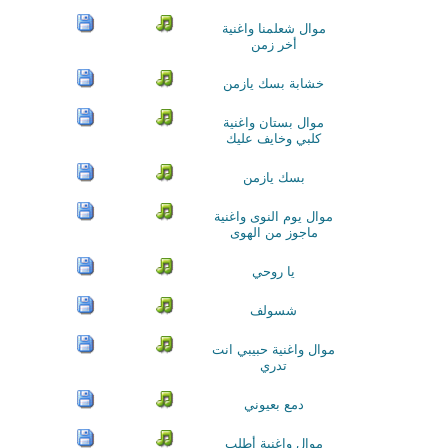
موال شعلمنا واغنية
أخر زمن
خشابة بسك يازمن
موال بستان واغنية
كلبي وخايف عليك
بسك يازمن
موال يوم النوى واغنية
ماجوز من الهوى
يا روحي
شسولف
موال واغنية حبيبي انت
تدري
دمع بعيوني
موال واغنية أطلب