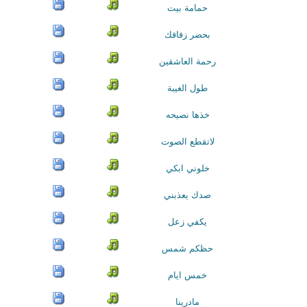
حمامة بيت
بحضر زفافك
رحمة العاشقين
طول الغيبة
خذها نصيحه
لاتقطع الصوت
خلوني ابكي
صدك يعذبني
يكفي زعل
حظكم شمس
خمس ايام
مادرينا