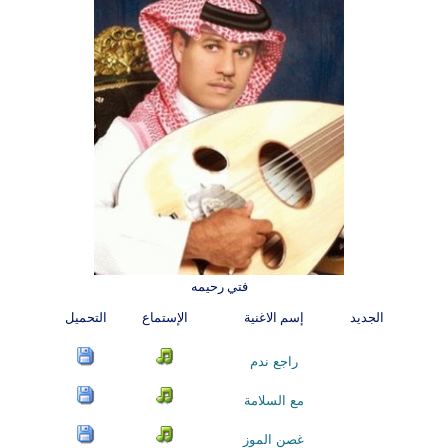
فتي رحيمه
الجديد
إسم الاغنية
الإستماع
التحميل
راجع ندم
مع السلامة
غصن الموز