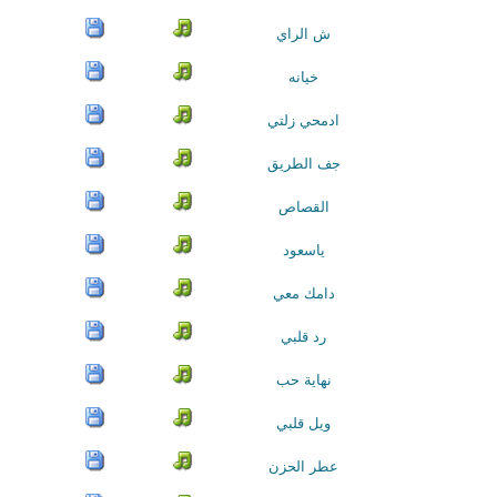
ش الراي
خيانه
ادمحي زلتي
جف الطريق
القصاص
ياسعود
دامك معي
رد قلبي
نهاية حب
ويل قلبي
عطر الحزن