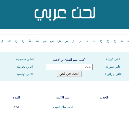
ث
ج
ح
خ
د
ذ
ر
ز
س
ش
ص
ض
ط
ظ
ع
غ
ف
ق
اغاني كويتية
اغاني سعودية
اكتب اسم الفنان او الاغنية
اغاني سورية
اغاني بحرينية
اغاني جزائرية
اغاني تونسيه
الجديد
إسم الاغنية
المده
احساسك الميت
3:51