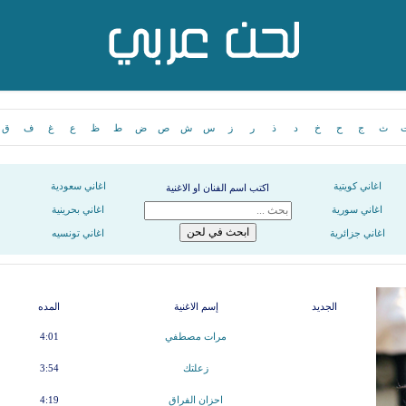
ث
ج
ح
خ
د
ذ
ر
ز
س
ش
ص
ض
ط
ظ
ع
غ
ف
ق
اغاني كويتية
اغاني سعودية
اكتب اسم الفنان او الاغنية
اغاني سورية
اغاني بحرينية
اغاني جزائرية
اغاني تونسيه
الجديد
إسم الاغنية
المده
مرات مصطفي
4:01
زعلتك
3:54
احزان الفراق
4:19