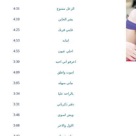
الزعل ممنوع
4:31
بشر الخاين
4:10
غايتي قربك
4:25
امانه
4:53
احلي عيون
4:55
اعرفو اني احبه
3:30
اموت واطق
4:09
ماني سهله
3:05
بالراحه عليا
3:34
دفتر ذكرياتي
3:31
ويش اسوي
3:46
الاول والاخر
3:08