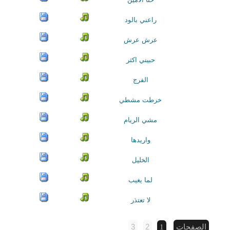
راعني بالود
عرش عرش
حبيني اكثر
الفرج
خرطت مشطي
مشي الريام
واريدها
الخليل
لما يغيب
لا تعتذر
3
2
الصفحات
1