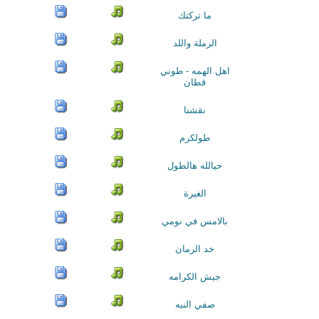
ما تركتك
الرملة واللد
اهل الهمه - طوني
قطان
نقشنا
طولكرم
حيالله هالطول
الغيرة
بالامس في نومي
خد الرمان
جيش الكرامه
صفي النيه