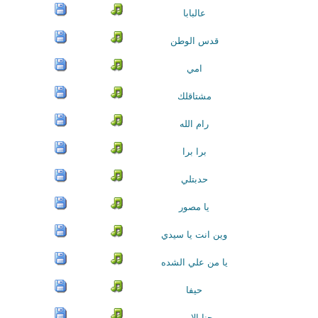
عالبابا
قدس الوطن
امي
مشتاقلك
رام الله
برا برا
حدبتلي
يا مصور
وين انت يا سيدي
يا من علي الشده
حيفا
حنا الامين