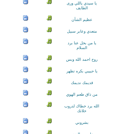
يا سيدي ياللي ورى
الطايف
عظيم الشأن
متعدي وعابر سبيل
يا من بخل عنا برد
السلام
روح احمد الله وبس
يا حبيبي بكره تظهر
قديمك نديمك
من ذاق طعم الهوي
الله يرد خطاك لدروب
خلانك
بشروني