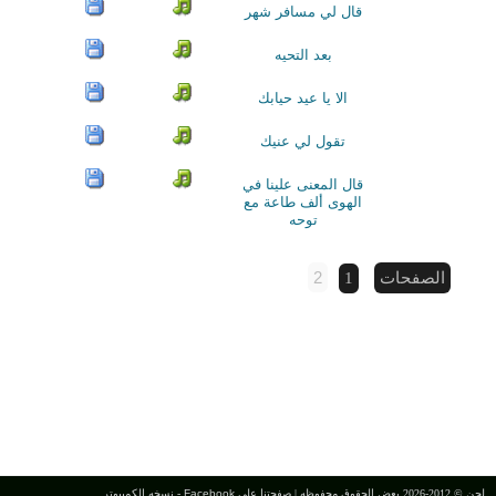
قال لي مسافر شهر
بعد التحيه
الا يا عيد حيابك
تقول لي عنيك
قال المعنى علينا في
الهوى ألف طاعة مع
توحه
2
الصفحات
1
لحن © 2012-2026 بعض الحقوق محفوظه |
صفحتنا على Facebook
-
نسخه الكمبيوتر