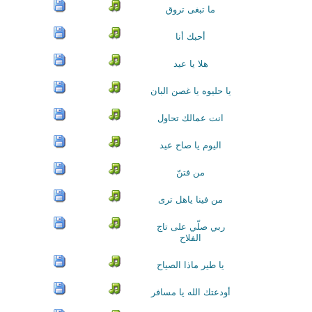
ما تبغى تروق
أحبك أنا
هلا يا عيد
يا حليوه يا غصن البان
انت عمالك تحاول
اليوم يا صاح عيد
من فتنّ
من فينا ياهل ترى
ربي صلّي على تاج
الفلاح
يا طير ماذا الصياح
أودعتك الله يا مسافر