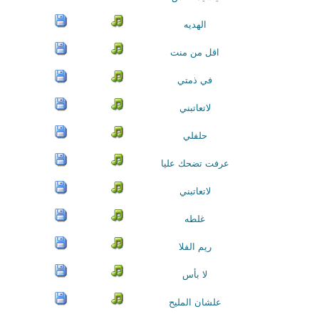
الهديه
اقل من منت
في ذمتي
لاتعاتبني
حلفلي
عرفت تضحك عليا
لاتعاتبني
غلطه
ريم الفلا
لا بأس
علشان المليح