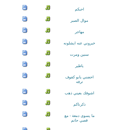
احبكم
موال الصبر
مهاجر
خبروني عنه ايشلونه
سنين ومرت
ياطير
احضني يابو كفوف
ترفه
اشوفك بعيني ذهب
ذكرناكم
ما يسوى دمعة - مع
قصي حاتم