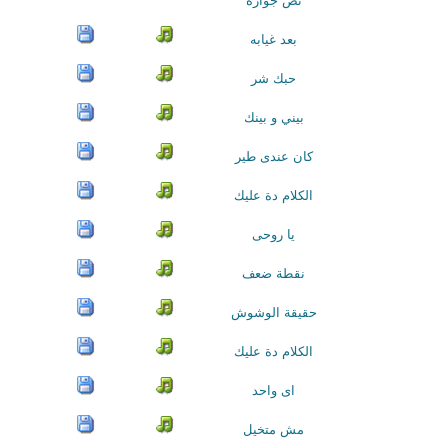
نص جوازة
بعد غيابه
حبك شر
بيني و بينك
كان عندى طير
الكلام دة عليك
يا روحى
نقطة ضعف
حقيقة الوشوش
الكلام دة عليك
اى واحد
مش متخيل