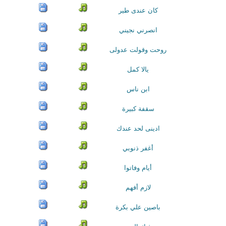
كان عندى طير
انصرني نجيني
روحت وقولت عدولى
يالا كمل
ابن ناس
سقفة كبيرة
ادينى لحد عندك
أغفر ذنوبي
أيام وفاتوا
لازم أفهم
باصين علي بكرة