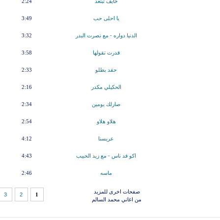
خايف تبتعد
2:24
يا احلى حب
3:49
الدنيا دواره - مع نصرت البدر
3:32
قدرت تقولها
3:58
حقد بطلو
2:33
الحكيلي مكدر
2:16
صارلك يومين
2:34
هلاو هلاو
2:54
عريسنا
4:12
اكو فد ناس - مع زيد الحبيب
4:43
ماسه
2:46
صفحات اخرى للمزيد
3
2
1
من اغاني محمد السالم