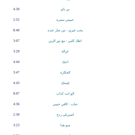
بي باي
4:30
حبيبتي سمره
2:55
يحب غيري - من صار عنده
8:40
اطك كلبي - مع نور الزين
3:07
غزالة
3:29
احبك
4:44
الجكارة
3:47
إضحك
4:43
الو انت كذاب
8:07
حباب - كافي حبيبي
4:36
اصبريلي ردح
2:39
منو هذا
3:23