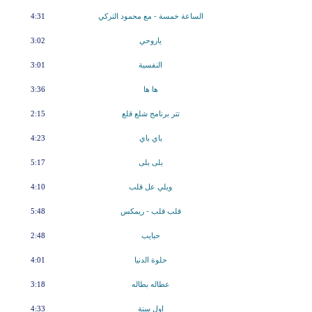
الساعة خمسة - مع محمود التركي
4:31
ياروحي
3:02
النفسية
3:01
ها ها
3:36
تتر برنامج شلع قلع
2:15
باي باي
4:23
بلى بلى
5:17
ويلي عل قلب
4:10
قلب قلب - ريمكس
5:48
حبايب
2:48
حلوة الدنيا
4:01
عطاله بطاله
3:18
اول سنة
4:33