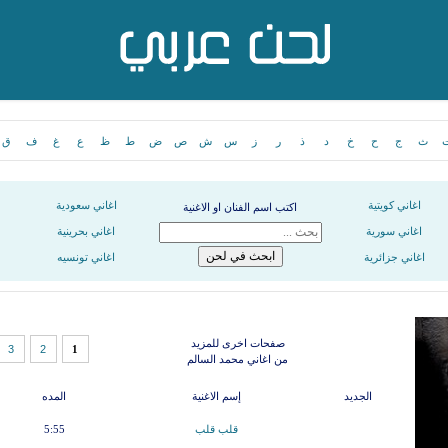
ث
ج
ح
خ
د
ذ
ر
ز
س
ش
ص
ض
ط
ظ
ع
غ
ف
ق
اغاني كويتية
اغاني سعودية
اكتب اسم الفنان او الاغنية
اغاني سورية
اغاني بحرينية
اغاني جزائرية
اغاني تونسيه
صفحات اخرى للمزيد
3
2
1
من اغاني محمد السالم
الجديد
إسم الاغنية
المده
قلب قلب
5:55