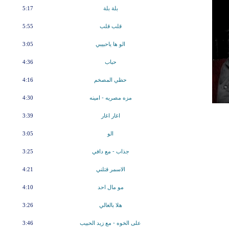
بلة بلة
5:17
قلب قلب
5:55
الو ها ياحبيبي
3:05
حباب
4:36
حظي المصخم
4:16
مزه مصريه - امينه
4:30
اغار اغار
3:39
الو
3:05
جذاب - مع دافي
3:25
الاسمر قتلني
4:21
مو مال احد
4:10
هلا بالغالي
3:26
على الخوه - مع زيد الحبيب
3:46