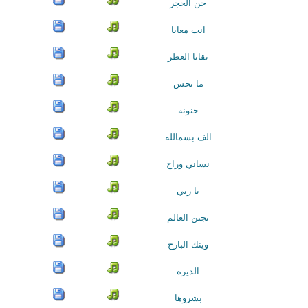
حن الحجر
انت معايا
بقايا العطر
ما تحس
حنونة
الف بسمالله
نساني وراح
يا ربي
نجنن العالم
وينك البارح
الديره
بشروها