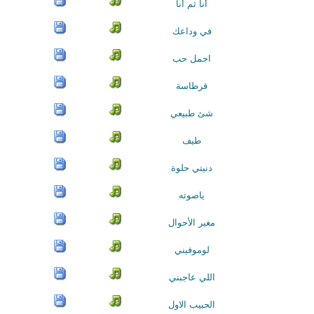
أنا ثم أنا
في وداعك
اجمل حب
قرطاسة
شئ طبيعي
طيف
دنيتي حلوة
ياصوته
مغير الأحوال
لوموفيني
اللي عاجبني
الحبيب الاول