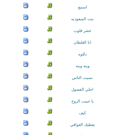
اسمع
بنت السعوديه
عشر قلوب
انا الغلطان
دللوه
وينه وينه
نسيت الناس
احلي الفصول
يا حبيب الروح
كيف
يعطيك العوافي