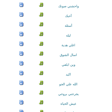
واحشني صوتك
أحبك
أسئلة
ليله
اغلي هدية
اسال الشوق
وين ابلقي
اكيد
الله علي الجو
يجرحني بروحي
عيش الحياة