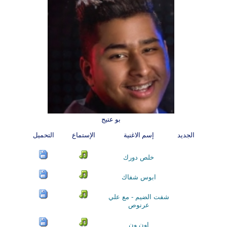
بو عتيج
الجديد
إسم الاغنية
الإستماع
التحميل
خلص دورك
ابوس شفاك
شفت الضيم - مع علي
عرنوص
اون ون