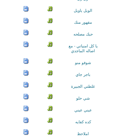
الويل ياويل
مقهور منك
حبك مصلحه
يا كل امنياتي - مع
اصاله الماجدي
شوفو منو
باجر جاي
غلطتي الجبيرة
شي حلو
عيني عيني
كده كفايه
املاحظ