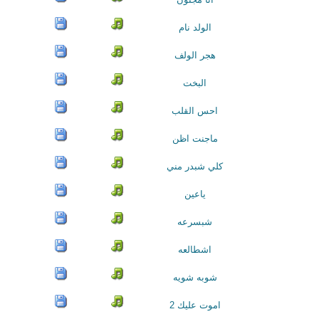
الولد نام
هجر الولف
البخت
احس القلب
ماجنت اظن
كلي شبدر مني
ياعين
شبسرعه
اشطالعه
شوبه شويه
اموت عليك 2