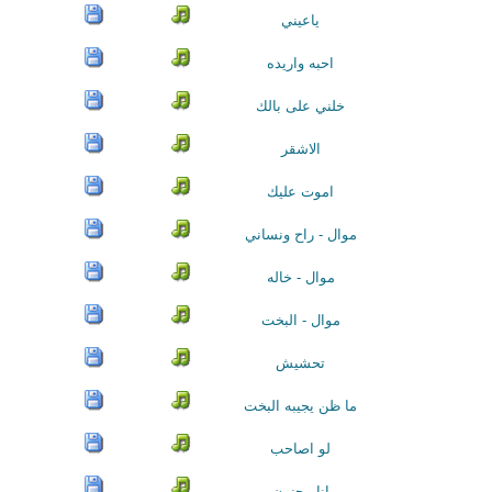
ياعيني
احبه واريده
خلني على بالك
الاشقر
اموت عليك
موال - راح ونساني
موال - خاله
موال - البخت
تحشيش
ما ظن يجيبه البخت
لو اصاحب
انا مجنون