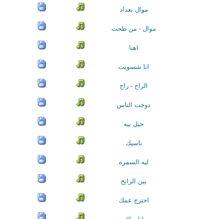
موال بغداد
موال - من طحت
اهنا
انا شسويت
الراح - راح
دوخت الناس
حيل بيه
ناسيك
ليه السمره
بين الرايح
احترج عمك