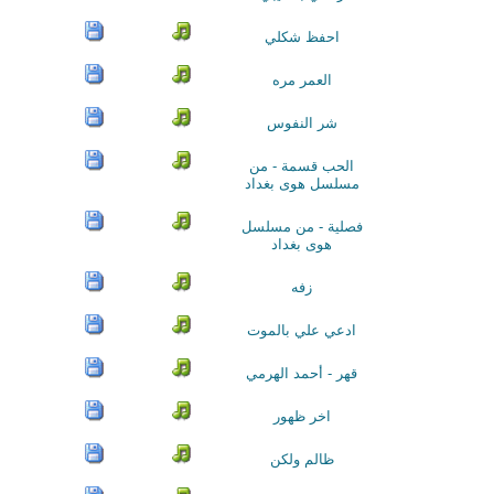
احفظ شكلي
العمر مره
شر النفوس
الحب قسمة - من
مسلسل هوى بغداد
فصلية - من مسلسل
هوى بغداد
زفه
ادعي علي بالموت
قهر - أحمد الهرمي
اخر ظهور
ظالم ولكن