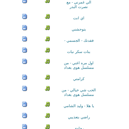
الي غمرني - مع
نصرت البدر
اي انت
بتوحشني
فقدتك - الجسمي -
بنات سكر نبات
اول مره اغني - من
مسلسل هوى بغداد
كرامتي
الحب شي خيالي - من
مسلسل هوى بغداد
يا هلا - وليد الشامي
راضي بتعذيبي
رجاوي