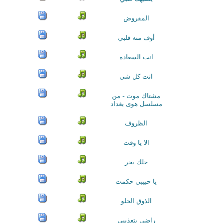
المفروض
أوف منه قلبي
انت السعاده
انت كل شي
مشتاك موت - من
مسلسل هوى بغداد
الظروف
الا يا وقت
خلك بحر
يا حبيبي حكمت
الذوق الحلو
راضي بتعذيبي