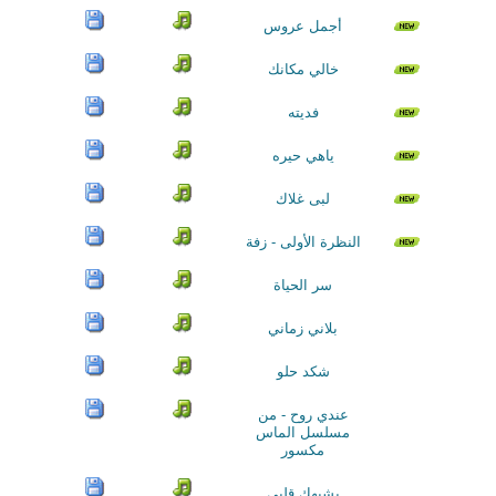
أجمل عروس
خالي مكانك
فديته
ياهي حيره
لبى غلاك
النظرة الأولى - زفة
سر الحياة
بلاني زماني
شكد حلو
عندي روح - من
مسلسل الماس
مكسور
يشبهك قلبي