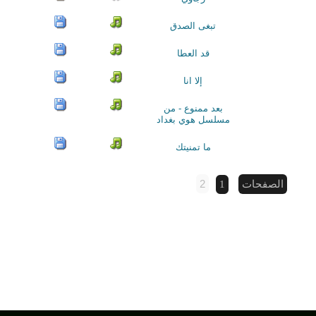
تبغى الصدق
قد العطا
إلا انا
بعد ممنوع - من
مسلسل هوي بغداد
ما تمنيتك
2
الصفحات
1