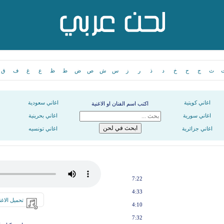
ث
ج
ح
خ
د
ذ
ر
ز
س
ش
ص
ض
ط
ظ
ع
غ
ف
ق
اغاني كويتية
اغاني سعودية
اكتب اسم الفنان او الاغنية
اغاني سورية
اغاني بحرينية
اغاني جزائرية
اغاني تونسيه
7:22
4:33
تحميل الاغن
4:10
7:32