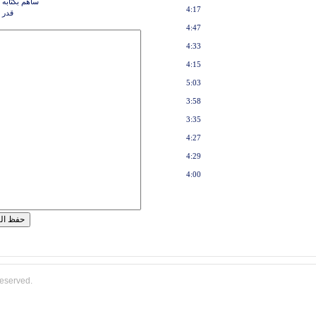
ساهم بكتابه 
4:17
قدر 
4:47
4:33
4:15
5:03
3:58
3:35
4:27
4:29
4:00
reserved.