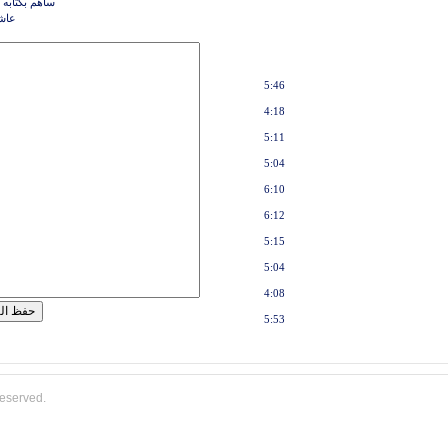
ساهم بكتابه 
عاش
5:46
4:18
5:11
5:04
6:10
6:12
5:15
5:04
4:08
5:53
reserved.