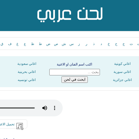
ث
ج
ح
خ
د
ذ
ر
ز
س
ش
ص
ض
ط
ظ
ع
غ
ف
ق
اغاني كويتية
اغاني سعودية
اكتب اسم الفنان او الاغنية
اغاني سورية
اغاني بحرينية
اغاني جزائرية
اغاني تونسيه
تحميل الاغن