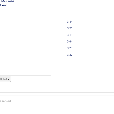
ساهم بكتابه 
اسماعي
3:44
3:25
3:13
3:04
3:23
3:22
reserved.