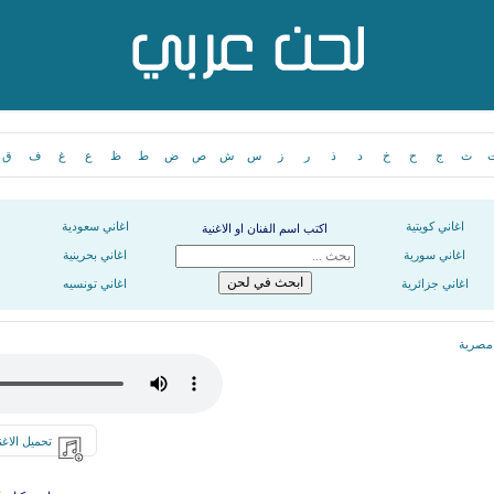
ث
ج
ح
خ
د
ذ
ر
ز
س
ش
ص
ض
ط
ظ
ع
غ
ف
ق
اغاني كويتية
اغاني سعودية
اكتب اسم الفنان او الاغنية
اغاني سورية
اغاني بحرينية
اغاني جزائرية
اغاني تونسيه
 مصرية
تحميل الاغن