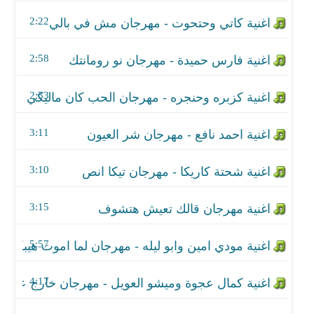
اغنية احمد نافع - مهرجان شر العيون
2:22
اغنية شحتة كاريكا - مهرجان تيكا انص
2:58
اغنية مهرجان قالك تعيش هتشوف
2:53
اغنية مودي امين وابو ليله - مهرجان لما اموت هيبكو اه
اغنية كمال عجوة وميشو العويل - مهرجان خارج عن ال
3:11
اغنية شبرا الجنرال - مهرجان وحش الغابة
3:10
اغنية احمد نافع - مهرجان ابعدى عنى
3:15
اغنية مافيا العظماء - مهرجان البقاء للاقوي
5:57
اغنية سامح الكوارشى - مهرجان الرملاوية راحت السع
4:17
اغنية الاساطير ونمرة 6 - مهرجان الصحاب يلا