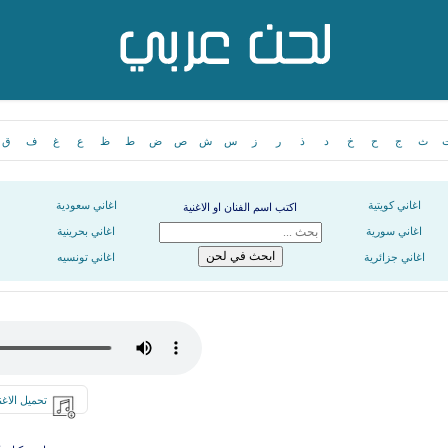
ث
ج
ح
خ
د
ذ
ر
ز
س
ش
ص
ض
ط
ظ
ع
غ
ف
ق
اغاني كويتية
اغاني سعودية
اكتب اسم الفنان او الاغنية
اغاني سورية
اغاني بحرينية
اغاني جزائرية
اغاني تونسيه
تحميل الاغن