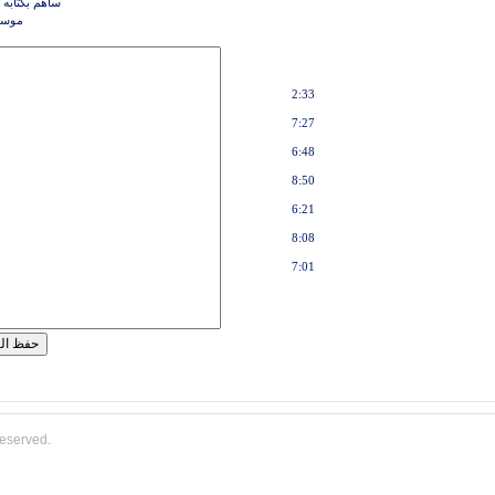
ساهم بكتابه 
موسي
2:33
7:27
6:48
8:50
6:21
8:08
7:01
reserved.