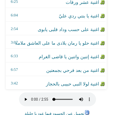
اغنية من بعد فرحي بجمعتين
6:25
اغنية لولا النبى حبيبى بالحجاز
6:04
2:54
3:07
6:33
6:57
3:42
تحميل عين الحسود فيها عود يا حليلة