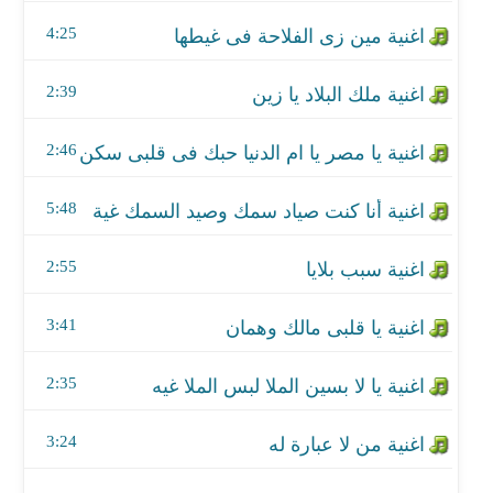
اغنية أنا كنت صياد سمك وصيد السمك غية
4:25
اغنية سبب بلايا
2:39
اغنية يا قلبى مالك وهمان
2:46
اغنية يا لا بسين الملا لبس الملا غيه
اغنية من لا عبارة له
5:48
اغنية عشر ورقات
2:55
اغنية يا بنتي ردي عليّ
3:41
اغنية على حسب وداد قلبى يابوى
2:35
اغنية حلو يا رمان بلادى ما على العاشق ملامة
3:24
اغنية إتنين واتنين يا قاضى الغرام