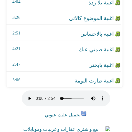
اغنية طارت النومة
4:04
3:26
2:51
4:21
2:47
3:06
تحميل عليك عيوني