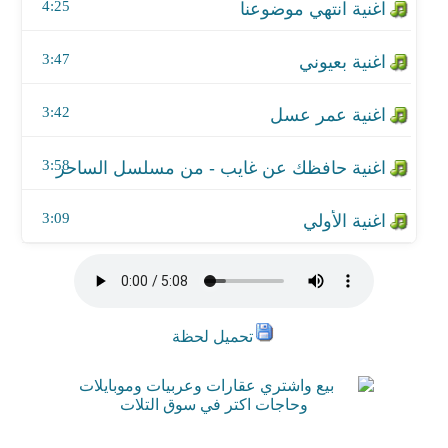
4:25
3:47
3:42
3:58
3:09
تحميل لحظة