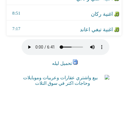
8:51
7:17
تحميل ليله