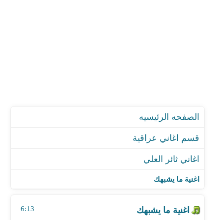
الصفحه الرئيسيه
قسم اغاني عراقية
اغاني ثائر العلي
اغنية ما يشبهك
اغنية شي غير احوالك
اغنية ما يشبهك
اغنية خواب المر
اغنية بحاول انساكي
6:13