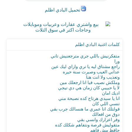
تحميل البادي اظلم
كلمات اغنية البادي اظلم
متفكرنيش باللي جري مترجعنيش تاني
ورا
راجع مشتاق ليه يا تري وازاي ليك عين
عداني العيب وصبرت سنة حيره
وتعذيب ولا انت هنا
وملكش نصيب فيا انا ارجعلك مين
لا يا حبيبي كان زمان هي دي تيجي
اديك امان
انا يا سيدي هرتاح كده نصيحة مني
تنسي اللي كان
قولتلك انا عمري ما هنسالك جرب بقي
دوق من افعالك
وفر اعزارك وانسي بقي
متقوليش فرصة ونتفاهم شكلك كده
حافظ مش فاهم