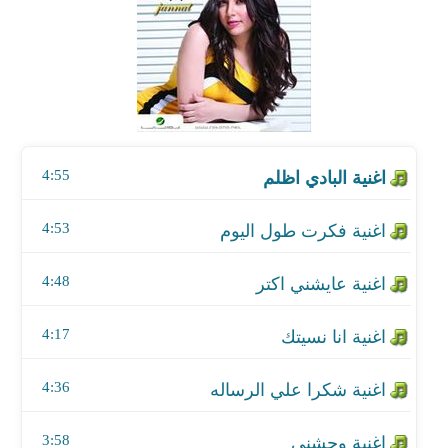
اغنية فكرت طول اليوم
اغنية عايشني اكتر
اغنية انا نسيتك
4:55
اغنية شكرا علي الرساله
اغنية وحشني
4:53
اغنية حب جامد
4:48
اغنية متخفش من بكره
4:17
اغنية حضره المحترم
4:36
اغنية كده ياحبيبي
3:58
اغنية اولاد وبيت