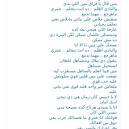
مين قال يا فراق مين اللي بدئ
والبادي اظلم .. ده انت بتحلم .. عمري
ماهرجع .. مهما تدمع
مبقتش خلاص علي نياتي مابلاش بقي
تحلف بحياتي
عارفة اللي هيجي بعد كده
وتتمسكن علشان تتمكن لكن المرة دي
ده مش ممكن
تضحك علي مين دا الا انا
والبادي اظلم .. ده انت بتحلم .. عمري
ماهرجع .. مهما تدمع
بتقول دي ملاك وبتتساهل غلطان
استحمل تستاهل
مين فينا اتعلم بالساهل مستغرب ليه
تصعب علي مين قلبي قوي متلومش
عليه حب قوي
ملقاش غير واحد قلبه قوي بقي يجي
عليه
لا يا حبيبي كان زمان هي دي تيجي
اديك امان
انا يا سيدي هرتاح كده نصيحة مني
تنسي اللي كان
قولتلك انا عمري ما هنسالك جرب بقي
دوق من افعالك
وفر اعزارك وانسي بقي