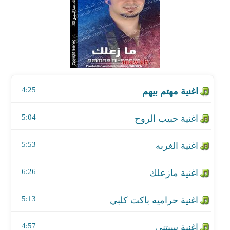
اغنية حبيب الروح
اغنية الغربه
اغنية مازعلك
4:25
اغنية حراميه باكت كلبي
اغنية سبتني
5:04
اغنية اشهد يازمن
5:53
اغنية خلاص براحتك
6:26
اغنية ياحمد
5:13
اغنية القناص
4:57
اغنية جبتها من الصفر