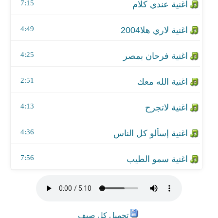
اغنية إسألو كل الناس
7:15
اغنية سمو الطيب
4:49
4:25
2:51
4:13
4:36
7:56
تحميل كل صيف