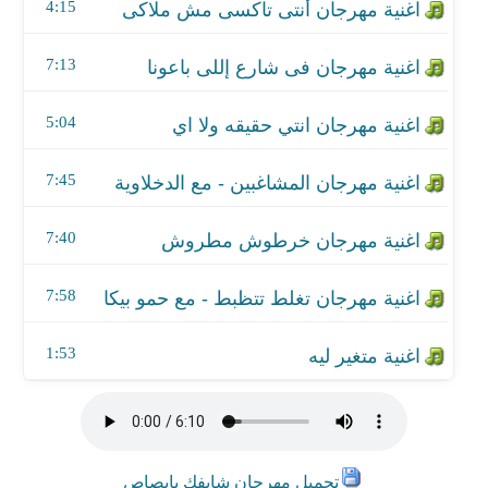
اغنية مهرجان تغلط تتظبط - مع حمو بيكا
4:15
اغنية متغير ليه
7:13
5:04
7:45
7:40
7:58
1:53
تحميل مهرجان شايفك يابصاص