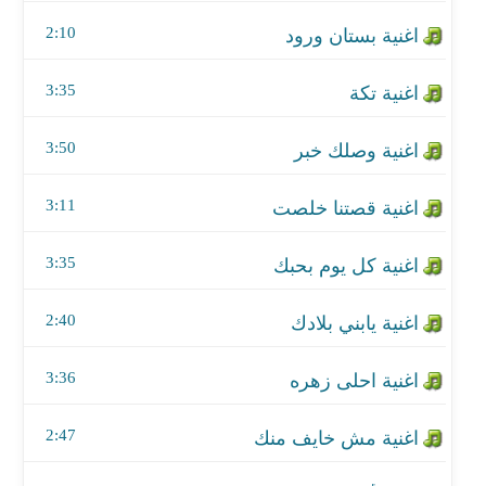
اغنية قصتنا خلصت
2:10
اغنية كل يوم بحبك
3:35
اغنية يابني بلادك
3:50
اغنية احلى زهره
اغنية مش خايف منك
3:11
اغنية أزمة ثقة - من مسلسل الهيبة الحصاد
3:35
اغنية فارقوني
2:40
اغنية طير الحريه
3:36
اغنية يا مجوزين
2:47
اغنية برمشة عينك تكوينا