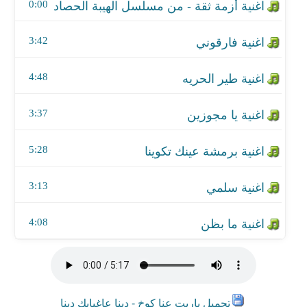
اغنية سلمي
0:00
اغنية ما بظن
3:42
4:48
3:37
5:28
3:13
4:08
تحميل ياريت عنا كوخ - دبنا عاغيابك دبنا