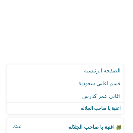
الصفحه الرئيسيه
قسم اغاني سعودية
اغاني عمر كدرس
اغنية يا صاحب الجلاله
اغنية سهرت منه الليالي
اغنية يا صاحب الجلاله
اغنية بس ياروحي التجارب علمتني
اغنية في الطريق مره قابلني علي العود
3:52