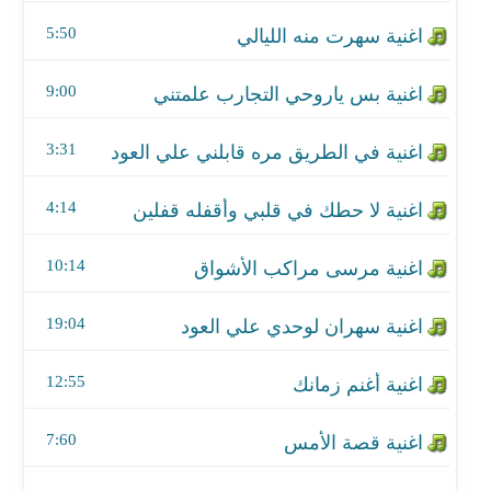
اغنية لا حطك في قلبي وأقفله قفلين
5:50
اغنية مرسى مراكب الأشواق
9:00
اغنية سهران لوحدي علي العود
3:31
اغنية أغنم زمانك
اغنية قصة الأمس
4:14
اغنية هو صحيح الهوى
10:14
اغنية الأطلال 1
19:04
اغنية بعد صفو الهوى و ماس ورد الخد
12:55
اغنية اداء خيالي موال و يانسيم الصبا
7:60
اغنية بعده طال