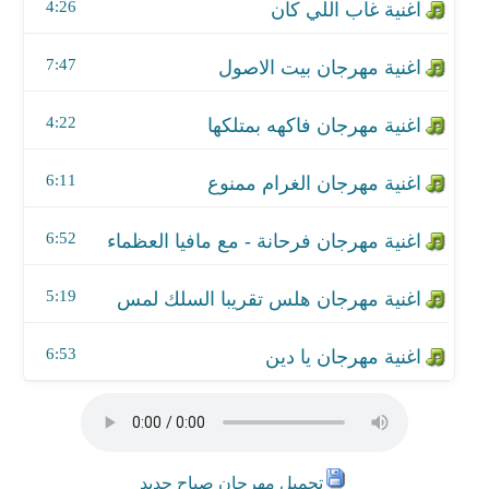
اغنية مهرجان هلس تقريبا السلك لمس
4:26
اغنية مهرجان يا دين
7:47
4:22
6:11
6:52
5:19
6:53
تحميل مهرجان صباح جديد