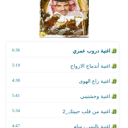
اغنية أندماج الارواح
اغنية راع الهوى
اغنية وحشتيني
6:36
اغنية من قلب حبيتك_2
اغنية ياليتني رسام
5:19
اغنية غاب صوتك
4:38
اغنية مياسه
5:41
اغنية توك بالي
5:34
اغنية أخاف من بكره
4:47