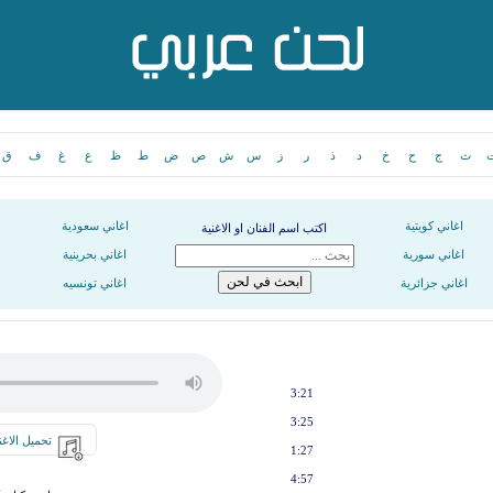
ث
ج
ح
خ
د
ذ
ر
ز
س
ش
ص
ض
ط
ظ
ع
غ
ف
ق
اغاني كويتية
اغاني سعودية
اكتب اسم الفنان او الاغنية
اغاني سورية
اغاني بحرينية
اغاني جزائرية
اغاني تونسيه
3:21
3:25
تحميل الاغن
1:27
4:57