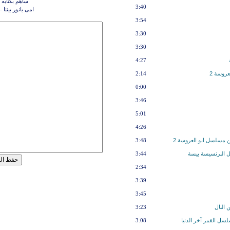
ساهم بكتابه 
3:40
امى يانور بيتنا
3:54
3:30
3:30
4:27
روسة 2
2:14
0:00
3:46
5:01
4:26
ن مسلسل ابو العروسة 2
3:48
ل البرنسيسة بيسة
3:44
2:34
3:39
3:45
 البال
3:23
ل القمر آخر الدنيا
3:08