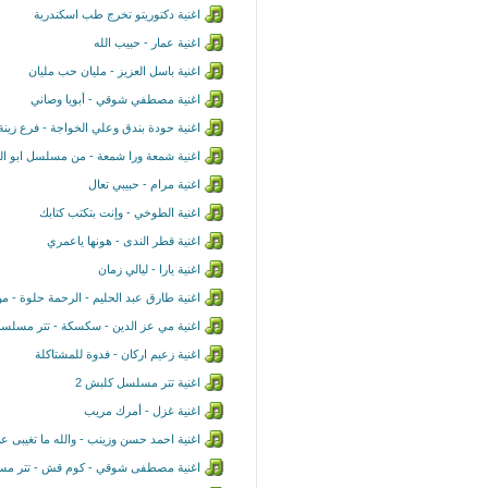
اغنية دكتوريتو تخرج طب اسكندرية
اغنية عمار - حبيب الله
اغنية باسل العزيز - مليان حب مليان
اغنية مصطفي شوقي - أبويا وصاني
اغنية حودة بندق وعلي الخواجة - فرع زينة
اغنية شمعة ورا شمعة - من مسلسل ابو الع
اغنية مرام - حبيبي تعال
اغنية الطوخي - وإنت بتكتب كتابك
اغنية قطر الندى - هونها ياعمري
اغنية يارا - ليالي زمان
اغنية طارق عبد الحليم - الرحمة حلوة - م
اغنية مي عز الدين - سكسكة - تتر مسلس
اغنية زعيم اركان - فدوة للمشتاكلة
اغنية تتر مسلسل كلبش 2
اغنية غزل - أمرك مريب
اغنية احمد حسن وزينب - والله ما تغيبى عن
اغنية مصطفى شوقي - كوم قش - تتر مسلس