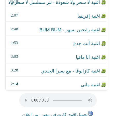
اغنية كازانوڤا - مع يسرا الجندي
3:18
اغنية ماني
2:07
2:48
1:53
3:03
3:20
2:14
تحميل اقوي كارت في مصر - من اعلان