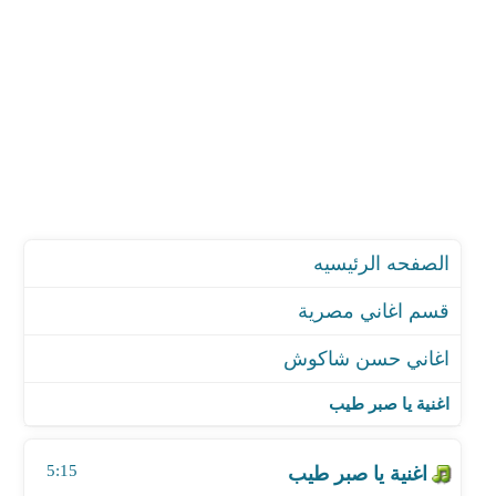
الصفحه الرئيسيه
قسم اغاني مصرية
اغاني حسن شاكوش
اغنية يا صبر طيب
اغنية مهرجان انا على وضعي - قولو للى باعنا احنا اتبرع
اغنية يا صبر طيب
اغنية جيشنا الابيض
اغنية مهرجان كعب الغزال
5:15