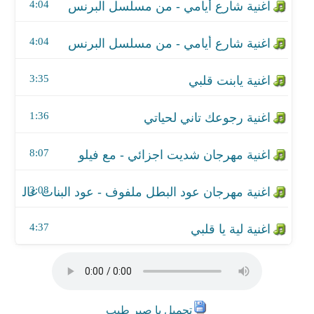
اغنية مهرجان عود البطل ملفوف - عود البنات عالي - 
4:04
اغنية لية يا قلبي
4:04
3:35
1:36
8:07
3:08
4:37
تحميل يا صبر طيب