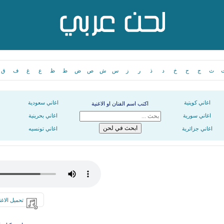
ث
ج
ح
خ
د
ذ
ر
ز
س
ش
ص
ض
ط
ظ
ع
غ
ف
ق
اغاني كويتية
اغاني سعودية
اكتب اسم الفنان او الاغنية
اغاني سورية
اغاني بحرينية
اغاني جزائرية
اغاني تونسيه
تحميل الاغن