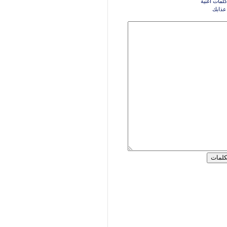
كلمات اغنية
 عذابك