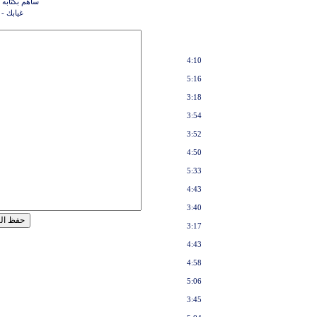
ساهم بكتابه 
غيابك -
4:10
5:16
3:18
3:54
3:52
4:50
5:33
4:43
3:40
3:17
4:43
4:58
5:06
3:45