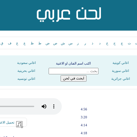
ث
ج
ح
خ
د
ذ
ر
ز
س
ش
ص
ض
ط
ظ
ع
غ
ف
ق
اغاني كويتية
اغاني سعودية
اكتب اسم الفنان او الاغنية
اغاني سورية
اغاني بحرينية
اغاني جزائرية
اغاني تونسيه
4:56
3:20
تحميل الاغن
4:14
4:18