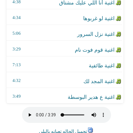
اغنية المجد لك
4:38
اغنية ع هدير البوسطة
4:34
5:06
3:29
7:13
4:32
3:49
تحميل الحاله تعبانه ياليلى