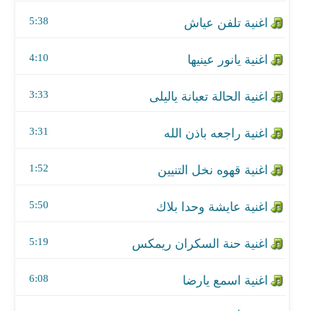
اغنية راجعه باذن الله
5:38
اغنية قهوه نخل التنيين
4:10
اغنية عايشة وحدا بلاك
3:33
اغنية حنة السكران ريمكس
اغنية اسمع يارضا
3:31
اغنية أنا اللي عليك مشتاق
1:52
اغنية لو غربوها
5:50
اغنية نزل السرور
5:19
اغنية قوم فوت نام
6:08
اغنية طائفية