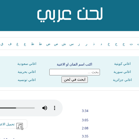
ث
ج
ح
خ
د
ذ
ر
ز
س
ش
ص
ض
ط
ظ
ع
غ
ف
ق
اغاني كويتية
اغاني سعودية
اكتب اسم الفنان او الاغنية
اغاني سورية
اغاني بحرينية
اغاني جزائرية
اغاني تونسيه
3:34
3:05
تحميل الاغن
2:08
3:35